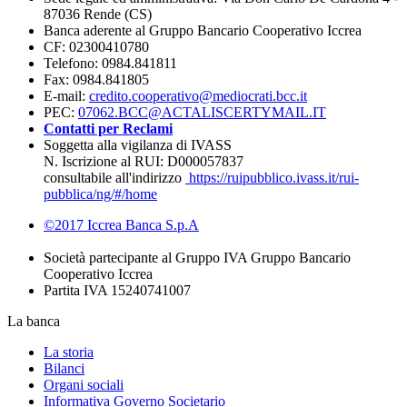
87036 Rende (CS)
Banca aderente al Gruppo Bancario Cooperativo Iccrea
CF: 02300410780
Telefono: 0984.841811
Fax: 0984.841805
E-mail:
credito.cooperativo@mediocrati.bcc.it
PEC:
07062.BCC@ACTALISCERTYMAIL.IT
Contatti per Reclami
Soggetta alla vigilanza di IVASS
N. Iscrizione al RUI: D000057837
consultabile all'indirizzo
https://ruipubblico.ivass.it/rui-
pubblica/ng/#/home
©2017 Iccrea Banca S.p.A
Società partecipante al Gruppo IVA Gruppo Bancario
Cooperativo Iccrea
Partita IVA 15240741007
La banca
La storia
Bilanci
Organi sociali
Informativa Governo Societario