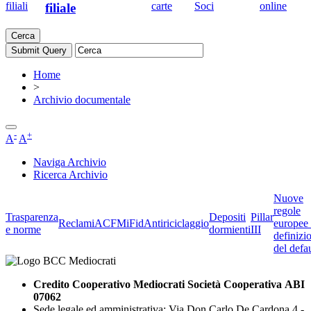
filiali
carte
Soci
online
filiale
Cerca
Home
>
Archivio documentale
-
+
A
A
Naviga Archivio
Ricerca Archivio
Nuove
regole
Trasparenza
Depositi
Pillar
Reclami
ACF
MiFid
Antiriciclaggio
europee 
e norme
dormienti
III
definizi
del defau
Credito Cooperativo Mediocrati Società Cooperativa ABI
07062
Sede legale ed amministrativa: Via Don Carlo De Cardona 4 -