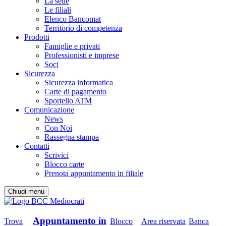
La sede
Le filiali
Elenco Bancomat
Territorio di competenza
Prodotti
Famiglie e privati
Professionisti e imprese
Soci
Sicurezza
Sicurezza informatica
Carte di pagamento
Sportello ATM
Comunicazione
News
Con Noi
Rassegna stampa
Contatti
Scrivici
Blocco carte
Prenota appuntamento in filiale
Chiudi menu
Appuntamento in
Trova
Blocco
Area riservata
Banca