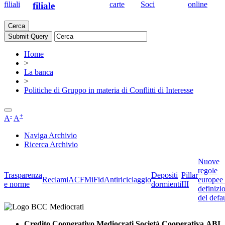
filiali
carte
Soci
online
filiale
Cerca
Home
>
La banca
>
Politiche di Gruppo in materia di Conflitti di Interesse
-
+
A
A
Naviga Archivio
Ricerca Archivio
Nuove
regole
Trasparenza
Depositi
Pillar
Reclami
ACF
MiFid
Antiriciclaggio
europee 
e norme
dormienti
III
definizi
del defau
Credito Cooperativo Mediocrati Società Cooperativa ABI