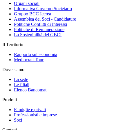
Organi sociali
Informativa Governo Societario
Gruppo BCC Iccrea
Assemblea dei Soci - Candidature
Politiche Conflitti di Interessi
Politiche di Remunerazione
La Sostenibilità del GBCI
Il Territorio
Rapporto sull'economia
Mediocrati Tour
Dove siamo
La sede
Le filiali
Elenco Bancomat
Prodotti
Famiglie e privati
Professionisti e imprese
Soci
Contatti