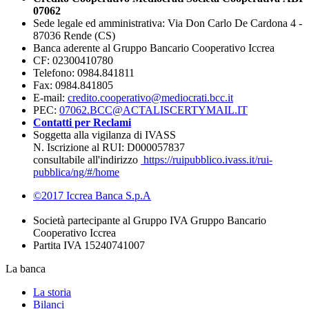
07062
Sede legale ed amministrativa: Via Don Carlo De Cardona 4 -
87036 Rende (CS)
Banca aderente al Gruppo Bancario Cooperativo Iccrea
CF: 02300410780
Telefono: 0984.841811
Fax: 0984.841805
E-mail:
credito.cooperativo@mediocrati.bcc.it
PEC:
07062.BCC@ACTALISCERTYMAIL.IT
Contatti per Reclami
Soggetta alla vigilanza di IVASS
N. Iscrizione al RUI: D000057837
consultabile all'indirizzo
https://ruipubblico.ivass.it/rui-
pubblica/ng/#/home
©2017 Iccrea Banca S.p.A
Società partecipante al Gruppo IVA Gruppo Bancario
Cooperativo Iccrea
Partita IVA 15240741007
La banca
La storia
Bilanci