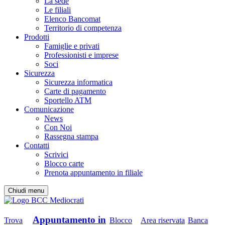
La sede
Le filiali
Elenco Bancomat
Territorio di competenza
Prodotti
Famiglie e privati
Professionisti e imprese
Soci
Sicurezza
Sicurezza informatica
Carte di pagamento
Sportello ATM
Comunicazione
News
Con Noi
Rassegna stampa
Contatti
Scrivici
Blocco carte
Prenota appuntamento in filiale
Chiudi menu
Appuntamento in
Trova
Blocco
Area riservata
Banca