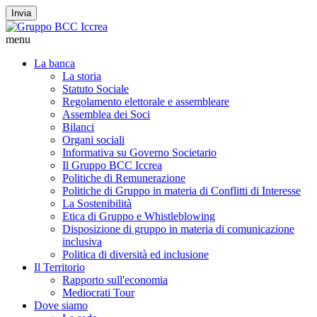
Invia
menu
La banca
La storia
Statuto Sociale
Regolamento elettorale e assembleare
Assemblea dei Soci
Bilanci
Organi sociali
Informativa su Governo Societario
Il Gruppo BCC Iccrea
Politiche di Remunerazione
Politiche di Gruppo in materia di Conflitti di Interesse
La Sostenibilità
Etica di Gruppo e Whistleblowing
Disposizione di gruppo in materia di comunicazione
inclusiva
Politica di diversità ed inclusione
Il Territorio
Rapporto sull'economia
Mediocrati Tour
Dove siamo