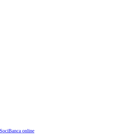
 Soci
Banca online