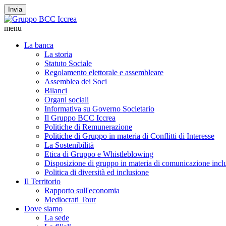
Invia
menu
La banca
La storia
Statuto Sociale
Regolamento elettorale e assembleare
Assemblea dei Soci
Bilanci
Organi sociali
Informativa su Governo Societario
Il Gruppo BCC Iccrea
Politiche di Remunerazione
Politiche di Gruppo in materia di Conflitti di Interesse
La Sostenibilità
Etica di Gruppo e Whistleblowing
Disposizione di gruppo in materia di comunicazione incl
Politica di diversità ed inclusione
Il Territorio
Rapporto sull'economia
Mediocrati Tour
Dove siamo
La sede