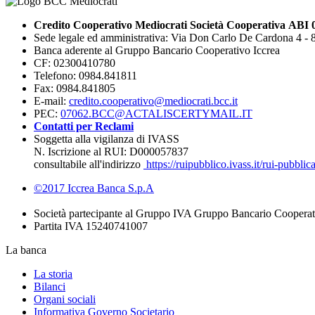
Credito Cooperativo Mediocrati Società Cooperativa ABI 
Sede legale ed amministrativa: Via Don Carlo De Cardona 4 -
Banca aderente al Gruppo Bancario Cooperativo Iccrea
CF: 02300410780
Telefono: 0984.841811
Fax: 0984.841805
E-mail:
credito.cooperativo@mediocrati.bcc.it
PEC:
07062.BCC@ACTALISCERTYMAIL.IT
Contatti per Reclami
Soggetta alla vigilanza di IVASS
N. Iscrizione al RUI: D000057837
consultabile all'indirizzo
https://ruipubblico.ivass.it/rui-pubbli
©2017 Iccrea Banca S.p.A
Società partecipante al Gruppo IVA Gruppo Bancario Cooperat
Partita IVA 15240741007
La banca
La storia
Bilanci
Organi sociali
Informativa Governo Societario