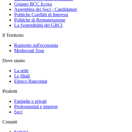
Gruppo BCC Iccrea
Assemblea dei Soci - Candidature
Politiche Conflitti di Interessi
Politiche di Remunerazione
La Sostenibilità del GBCI
Il Territorio
Rapporto sull'economia
Mediocrati Tour
Dove siamo
La sede
Le filiali
Elenco Bancomat
Prodotti
Famiglie e privati
Professionisti e imprese
Soci
Contatti
Scrivici