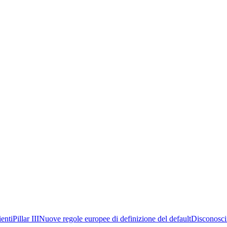
enti
Pillar III
Nuove regole europee di definizione del default
Disconosc