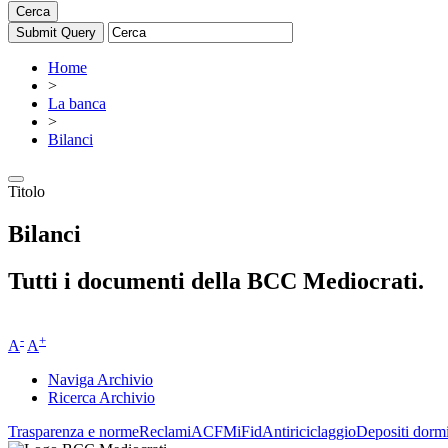
Cerca
Home
>
La banca
>
Bilanci
Titolo
Bilanci
Tutti i documenti della BCC Mediocrati.
-
+
A
A
Naviga Archivio
Ricerca Archivio
Trasparenza e norme
Reclami
ACF
MiFid
Antiriciclaggio
Depositi dormi