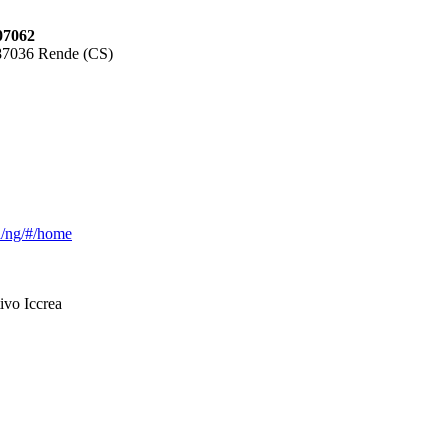
07062
 87036 Rende (CS)
ca/ng/#/home
ivo Iccrea