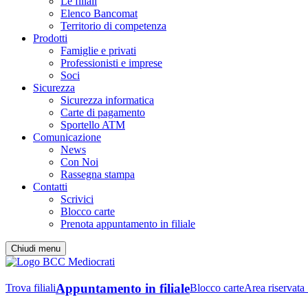
Le filiali
Elenco Bancomat
Territorio di competenza
Prodotti
Famiglie e privati
Professionisti e imprese
Soci
Sicurezza
Sicurezza informatica
Carte di pagamento
Sportello ATM
Comunicazione
News
Con Noi
Rassegna stampa
Contatti
Scrivici
Blocco carte
Prenota appuntamento in filiale
Chiudi menu
Appuntamento in filiale
Trova filiali
Blocco carte
Area riservata