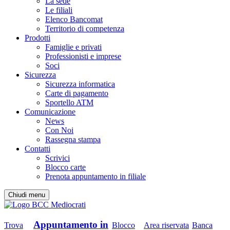
La sede
Le filiali
Elenco Bancomat
Territorio di competenza
Prodotti
Famiglie e privati
Professionisti e imprese
Soci
Sicurezza
Sicurezza informatica
Carte di pagamento
Sportello ATM
Comunicazione
News
Con Noi
Rassegna stampa
Contatti
Scrivici
Blocco carte
Prenota appuntamento in filiale
Chiudi menu
Appuntamento in
Trova
Blocco
Area riservata
Banca