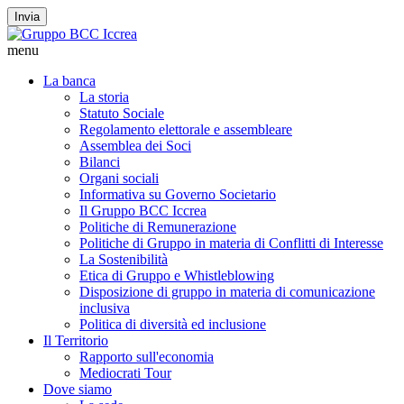
Invia
menu
La banca
La storia
Statuto Sociale
Regolamento elettorale e assembleare
Assemblea dei Soci
Bilanci
Organi sociali
Informativa su Governo Societario
Il Gruppo BCC Iccrea
Politiche di Remunerazione
Politiche di Gruppo in materia di Conflitti di Interesse
La Sostenibilità
Etica di Gruppo e Whistleblowing
Disposizione di gruppo in materia di comunicazione
inclusiva
Politica di diversità ed inclusione
Il Territorio
Rapporto sull'economia
Mediocrati Tour
Dove siamo