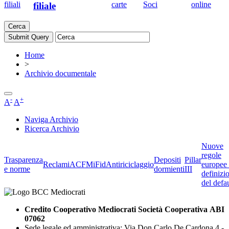
filiali
carte
Soci
online
filiale
Cerca
Home
>
Archivio documentale
-
+
A
A
Naviga Archivio
Ricerca Archivio
Nuove
regole
Trasparenza
Depositi
Pillar
Reclami
ACF
MiFid
Antiriciclaggio
europee 
e norme
dormienti
III
definizi
del defau
Credito Cooperativo Mediocrati Società Cooperativa ABI
07062
Sede legale ed amministrativa: Via Don Carlo De Cardona 4 -