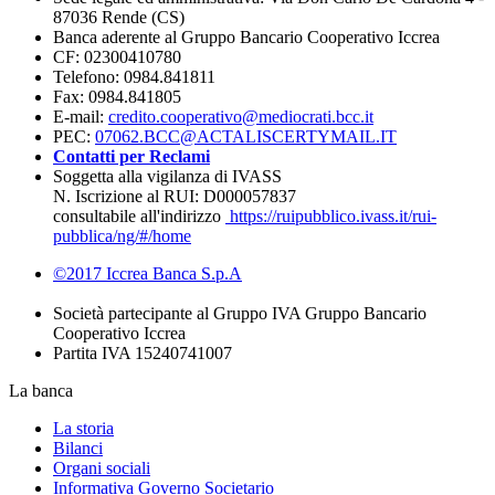
87036 Rende (CS)
Banca aderente al Gruppo Bancario Cooperativo Iccrea
CF: 02300410780
Telefono: 0984.841811
Fax: 0984.841805
E-mail:
credito.cooperativo@mediocrati.bcc.it
PEC:
07062.BCC@ACTALISCERTYMAIL.IT
Contatti per Reclami
Soggetta alla vigilanza di IVASS
N. Iscrizione al RUI: D000057837
consultabile all'indirizzo
https://ruipubblico.ivass.it/rui-
pubblica/ng/#/home
©2017 Iccrea Banca S.p.A
Società partecipante al Gruppo IVA Gruppo Bancario
Cooperativo Iccrea
Partita IVA 15240741007
La banca
La storia
Bilanci
Organi sociali
Informativa Governo Societario