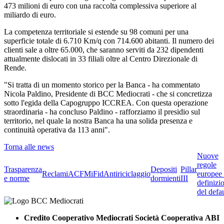
473 milioni di euro con una raccolta complessiva superiore al
miliardo di euro.
La competenza territoriale si estende su 98 comuni per una
superficie totale di 6.710 Km/q con 714.600 abitanti. Il numero dei
clienti sale a oltre 65.000, che saranno serviti da 232 dipendenti
attualmente dislocati in 33 filiali oltre al Centro Direzionale di
Rende.
"Si tratta di un momento storico per la Banca - ha commentato
Nicola Paldino, Presidente di BCC Mediocrati - che si concretizza
sotto l'egida della Capogruppo ICCREA. Con questa operazione
straordinaria - ha concluso Paldino - rafforziamo il presidio sul
territorio, nel quale la nostra Banca ha una solida presenza e
continuità operativa da 113 anni".
Torna alle news
Nuove
regole
Trasparenza
Depositi
Pillar
Reclami
ACF
MiFid
Antiriciclaggio
europee 
e norme
dormienti
III
definizi
del defau
Credito Cooperativo Mediocrati Società Cooperativa ABI