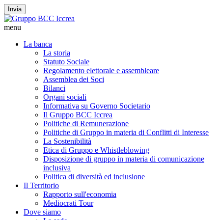
Invia
menu
La banca
La storia
Statuto Sociale
Regolamento elettorale e assembleare
Assemblea dei Soci
Bilanci
Organi sociali
Informativa su Governo Societario
Il Gruppo BCC Iccrea
Politiche di Remunerazione
Politiche di Gruppo in materia di Conflitti di Interesse
La Sostenibilità
Etica di Gruppo e Whistleblowing
Disposizione di gruppo in materia di comunicazione
inclusiva
Politica di diversità ed inclusione
Il Territorio
Rapporto sull'economia
Mediocrati Tour
Dove siamo