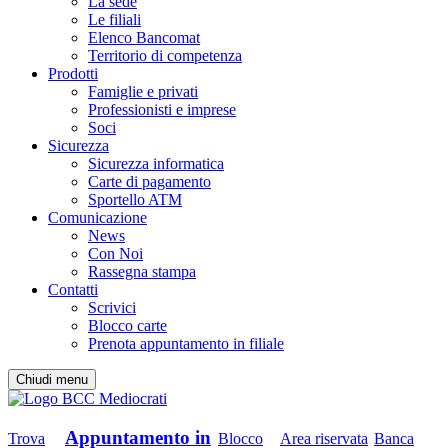
La sede
Le filiali
Elenco Bancomat
Territorio di competenza
Prodotti
Famiglie e privati
Professionisti e imprese
Soci
Sicurezza
Sicurezza informatica
Carte di pagamento
Sportello ATM
Comunicazione
News
Con Noi
Rassegna stampa
Contatti
Scrivici
Blocco carte
Prenota appuntamento in filiale
Chiudi menu
Appuntamento in
Trova
Blocco
Area riservata
Banca