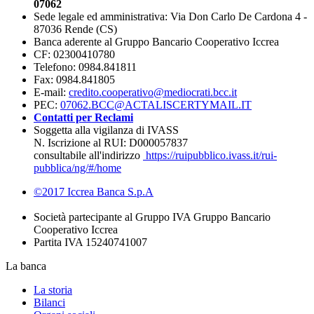
07062
Sede legale ed amministrativa: Via Don Carlo De Cardona 4 -
87036 Rende (CS)
Banca aderente al Gruppo Bancario Cooperativo Iccrea
CF: 02300410780
Telefono: 0984.841811
Fax: 0984.841805
E-mail:
credito.cooperativo@mediocrati.bcc.it
PEC:
07062.BCC@ACTALISCERTYMAIL.IT
Contatti per Reclami
Soggetta alla vigilanza di IVASS
N. Iscrizione al RUI: D000057837
consultabile all'indirizzo
https://ruipubblico.ivass.it/rui-
pubblica/ng/#/home
©2017 Iccrea Banca S.p.A
Società partecipante al Gruppo IVA Gruppo Bancario
Cooperativo Iccrea
Partita IVA 15240741007
La banca
La storia
Bilanci