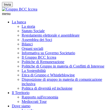
Invia
menu
La banca
La storia
Statuto Sociale
Regolamento elettorale e assembleare
Assemblea dei Soci
Bilanci
Organi sociali
Informativa su Governo Societario
Il Gruppo BCC Iccrea
Politiche di Remunerazione
Politiche di Gruppo in materia di Conflitti di Interesse
La Sostenibilità
Etica di Gruppo e Whistleblowing
Disposizione di gruppo in materia di comunicazione
inclusiva
Politica di diversità ed inclusione
Il Territorio
Rapporto sull'economia
Mediocrati Tour
Dove siamo