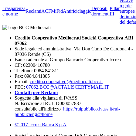
Nuove
regole
Trasparenza
Depositi
Pillar
Reclami
ACF
MiFid
Antiriciclaggio
europee 
e norme
dormienti
III
definizi
del defau
Credito Cooperativo Mediocrati Società Cooperativa ABI
07062
Sede legale ed amministrativa: Via Don Carlo De Cardona 4 -
87036 Rende (CS)
Banca aderente al Gruppo Bancario Cooperativo Iccrea
CF: 02300410780
Telefono: 0984.841811
Fax: 0984.841805
E-mail:
credito.cooperativo@mediocrati.bcc.it
PEC:
07062.BCC@ACTALISCERTYMAIL.IT
Contatti per Reclami
Soggetta alla vigilanza di IVASS
N. Iscrizione al RUI: D000057837
consultabile all'indirizzo
https://ruipubblico.ivass.it/rui-
pubblica/ng/#/home
©2017 Iccrea Banca S.p.A
Società partecipante al Gruppo IVA Gruppo Bancario