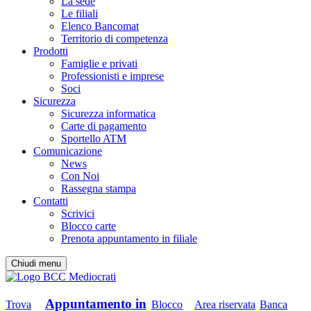
La sede
Le filiali
Elenco Bancomat
Territorio di competenza
Prodotti
Famiglie e privati
Professionisti e imprese
Soci
Sicurezza
Sicurezza informatica
Carte di pagamento
Sportello ATM
Comunicazione
News
Con Noi
Rassegna stampa
Contatti
Scrivici
Blocco carte
Prenota appuntamento in filiale
Chiudi menu
Appuntamento in
Trova
Blocco
Area riservata
Banca