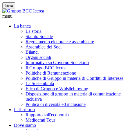
Invia
menu
La banca
La storia
Statuto Sociale
Regolamento elettorale e assembleare
Assemblea dei Soci
Bilanci
Organi sociali
Informativa su Governo Societario
Il Gruppo BCC Iccrea
Politiche di Remunerazione
Politiche di Gruppo in materia di Conflitti di Interesse
La Sostenibilità
Etica di Gruppo e Whistleblowing
Disposizione di gruppo in materia di comunicazione
inclusiva
Politica di diversità ed inclusione
Il Territorio
Rapporto sull'economia
Mediocrati Tour
Dove siamo