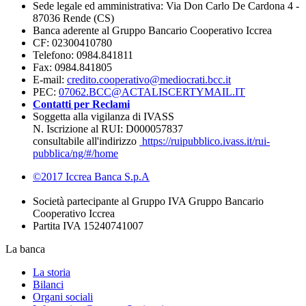
Sede legale ed amministrativa: Via Don Carlo De Cardona 4 -
87036 Rende (CS)
Banca aderente al Gruppo Bancario Cooperativo Iccrea
CF: 02300410780
Telefono: 0984.841811
Fax: 0984.841805
E-mail:
credito.cooperativo@mediocrati.bcc.it
PEC:
07062.BCC@ACTALISCERTYMAIL.IT
Contatti per Reclami
Soggetta alla vigilanza di IVASS
N. Iscrizione al RUI: D000057837
consultabile all'indirizzo
https://ruipubblico.ivass.it/rui-
pubblica/ng/#/home
©2017 Iccrea Banca S.p.A
Società partecipante al Gruppo IVA Gruppo Bancario
Cooperativo Iccrea
Partita IVA 15240741007
La banca
La storia
Bilanci
Organi sociali