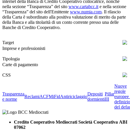
internet della Banca di Credito Cooperativo collocatrice, nonché
nella sezione “Trasparenza” del sito
www.cartabcc.it
e nella sezione
“Trasparenza” del sito dell'Emittente
www.numia.com
. Il rilascio
della Carta è subordinato alla positiva valutazione di merito da parte
della Banca e alla titolarità di un conto corrente presso una delle
Banche di Credito Cooperativo.
Target
Imprese e professionisti
Tipologia
Carte di pagamento
CSS
Nuove
regole
Trasparenza
Depositi
Pillar
Reclami
ACF
MiFid
Antiriciclaggio
europee 
e norme
dormienti
III
definizi
del defau
Credito Cooperativo Mediocrati Società Cooperativa ABI
07062