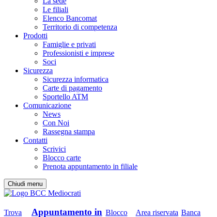
La sede
Le filiali
Elenco Bancomat
Territorio di competenza
Prodotti
Famiglie e privati
Professionisti e imprese
Soci
Sicurezza
Sicurezza informatica
Carte di pagamento
Sportello ATM
Comunicazione
News
Con Noi
Rassegna stampa
Contatti
Scrivici
Blocco carte
Prenota appuntamento in filiale
Chiudi menu
Appuntamento in
Trova
Blocco
Area riservata
Banca