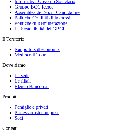
Informativa Governo Societario
Gruppo BCC Iccrea
Assemblea dei Soci - Candidature
Politiche Conflitti di Interessi
Politiche di Remunerazione
La Sostenibilità del GBCI
Il Territorio
Rapporto sull'economia
Mediocrati Tour
Dove siamo
La sede
Le filiali
Elenco Bancomat
Prodotti
Famiglie e privati
Professionisti e imprese
Soci
Contatti