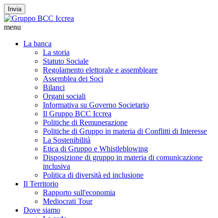
Invia
menu
La banca
La storia
Statuto Sociale
Regolamento elettorale e assembleare
Assemblea dei Soci
Bilanci
Organi sociali
Informativa su Governo Societario
Il Gruppo BCC Iccrea
Politiche di Remunerazione
Politiche di Gruppo in materia di Conflitti di Interesse
La Sostenibilità
Etica di Gruppo e Whistleblowing
Disposizione di gruppo in materia di comunicazione
inclusiva
Politica di diversità ed inclusione
Il Territorio
Rapporto sull'economia
Mediocrati Tour
Dove siamo