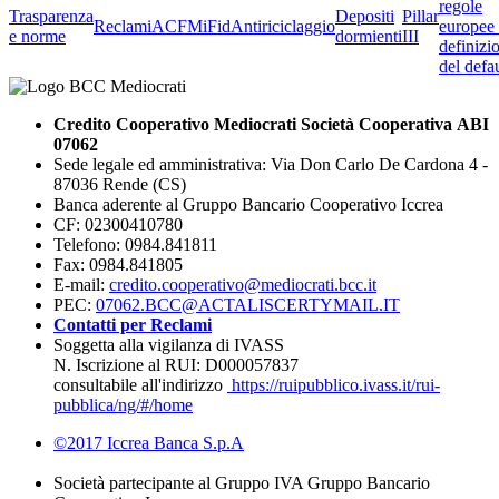
regole
Trasparenza
Depositi
Pillar
Reclami
ACF
MiFid
Antiriciclaggio
europee 
e norme
dormienti
III
definizi
del defau
Credito Cooperativo Mediocrati Società Cooperativa ABI
07062
Sede legale ed amministrativa: Via Don Carlo De Cardona 4 -
87036 Rende (CS)
Banca aderente al Gruppo Bancario Cooperativo Iccrea
CF: 02300410780
Telefono: 0984.841811
Fax: 0984.841805
E-mail:
credito.cooperativo@mediocrati.bcc.it
PEC:
07062.BCC@ACTALISCERTYMAIL.IT
Contatti per Reclami
Soggetta alla vigilanza di IVASS
N. Iscrizione al RUI: D000057837
consultabile all'indirizzo
https://ruipubblico.ivass.it/rui-
pubblica/ng/#/home
©2017 Iccrea Banca S.p.A
Società partecipante al Gruppo IVA Gruppo Bancario