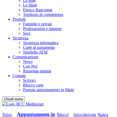
La sede
Le filiali
Elenco Bancomat
Territorio di competenza
Prodotti
Famiglie e privati
Professionisti e imprese
Soci
Sicurezza
Sicurezza informatica
Carte di pagamento
Sportello ATM
Comunicazione
News
Con Noi
Rassegna stampa
Contatti
Scrivici
Blocco carte
Prenota appuntamento in filiale
Chiudi menu
Appuntamento in
Trova
Blocco
Area riservata
Banca