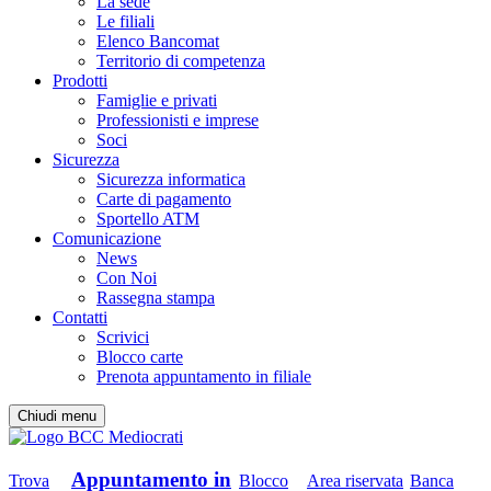
La sede
Le filiali
Elenco Bancomat
Territorio di competenza
Prodotti
Famiglie e privati
Professionisti e imprese
Soci
Sicurezza
Sicurezza informatica
Carte di pagamento
Sportello ATM
Comunicazione
News
Con Noi
Rassegna stampa
Contatti
Scrivici
Blocco carte
Prenota appuntamento in filiale
Chiudi menu
Appuntamento in
Trova
Blocco
Area riservata
Banca