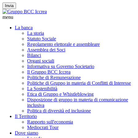
Invia
menu
La banca
La storia
Statuto Sociale
Regolamento elettorale e assembleare
Assemblea dei Soci
Bilanci
Organi sociali
Informativa su Governo Societario
Il Gruppo BCC Iccrea
Politiche di Remunerazione
Politiche di Gruppo in materia di Conflitti di Interesse
La Sostenibilità
Etica di Gruppo e Whistleblowing
Disposizione di gruppo in materia di comunicazione
inclusiva
Politica di diversità ed inclusione
Il Territorio
Rapporto sull'economia
Mediocrati Tour
Dove siamo