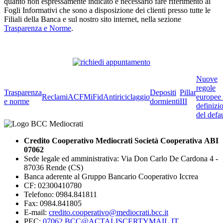
quanto non espressamente indicato è necessario fare riferimento ai
Fogli Informativi che sono a disposizione dei clienti presso tutte le
Filiali della Banca e sul nostro sito internet, nella sezione
Trasparenza e Norme
.
Nuove
regole
Trasparenza
Depositi
Pillar
Reclami
ACF
MiFid
Antiriciclaggio
europee 
e norme
dormienti
III
definizi
del defau
Credito Cooperativo Mediocrati Società Cooperativa ABI
07062
Sede legale ed amministrativa: Via Don Carlo De Cardona 4 -
87036 Rende (CS)
Banca aderente al Gruppo Bancario Cooperativo Iccrea
CF: 02300410780
Telefono: 0984.841811
Fax: 0984.841805
E-mail:
credito.cooperativo@mediocrati.bcc.it
PEC:
07062.BCC@ACTALISCERTYMAIL.IT