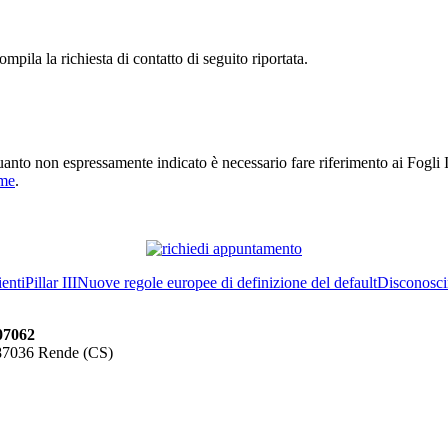
pila la richiesta di contatto di seguito riportata.
 quanto non espressamente indicato è necessario fare riferimento ai Fogli I
rme
.
enti
Pillar III
Nuove regole europee di definizione del default
Disconosc
07062
 87036 Rende (CS)