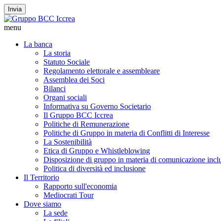
Invia
menu
La banca
La storia
Statuto Sociale
Regolamento elettorale e assembleare
Assemblea dei Soci
Bilanci
Organi sociali
Informativa su Governo Societario
Il Gruppo BCC Iccrea
Politiche di Remunerazione
Politiche di Gruppo in materia di Conflitti di Interesse
La Sostenibilità
Etica di Gruppo e Whistleblowing
Disposizione di gruppo in materia di comunicazione incl
Politica di diversità ed inclusione
Il Territorio
Rapporto sull'economia
Mediocrati Tour
Dove siamo
La sede