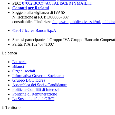
PEC:
07062.BCC@ACTALISCERTYMAIL.IT
Contatti per Reclami
Soggetta alla vigilanza di IVASS
N. Iscrizione al RUI: D000057837
consultabile all'indirizzo
https://ruipubblico.ivass.it/rui-pubbli
©2017 Iccrea Banca S.p.A
Società partecipante al Gruppo IVA Gruppo Bancario Cooperat
Partita IVA 15240741007
La banca
La storia
Bilanci
Organi sociali
Informativa Governo Societario
Gruppo BCC Iccrea
Assemblea dei Soci - Candidature
Politiche Conflitti di Interessi
Politiche di Remunerazione
La Sostenibilità del GBCI
Il Territorio