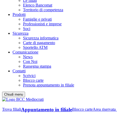
Le filiali
Elenco Bancomat
Territorio di competenza
Prodotti
Famiglie e privati
Professionisti e imprese
Soci
Sicurezza
Sicurezza informatica
Carte di pagamento
Sportello ATM
Comunicazione
News
Con Noi
Rassegna stampa
Contatti
Scrivici
Blocco carte
Prenota appuntamento in filiale
Chiudi menu
Appuntamento in filiale
Trova filiali
Blocco carte
Area riservata