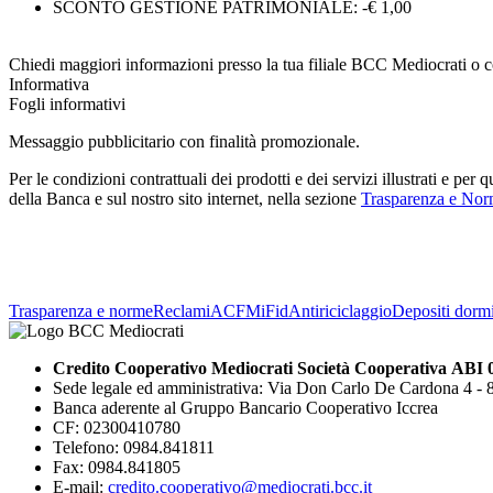
SCONTO GESTIONE PATRIMONIALE: -€ 1,00
Chiedi maggiori informazioni presso la tua filiale BCC Mediocrati o com
Informativa
Fogli informativi
Messaggio pubblicitario con finalità promozionale.
Per le condizioni contrattuali dei prodotti e dei servizi illustrati e per
della Banca e sul nostro sito internet, nella sezione
Trasparenza e No
Trasparenza e norme
Reclami
ACF
MiFid
Antiriciclaggio
Depositi dormi
Credito Cooperativo Mediocrati Società Cooperativa ABI 
Sede legale ed amministrativa: Via Don Carlo De Cardona 4 -
Banca aderente al Gruppo Bancario Cooperativo Iccrea
CF: 02300410780
Telefono: 0984.841811
Fax: 0984.841805
E-mail:
credito.cooperativo@mediocrati.bcc.it