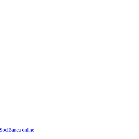
 Soci
Banca online