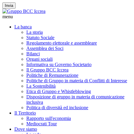
Invia
menu
La banca
La storia
Statuto Sociale
Regolamento elettorale e assembleare
Assemblea dei Soci
Bilanci
Organi sociali
Informativa su Governo Societario
Il Gruppo BCC Iccrea
Politiche di Remunerazione
Politiche di Gruppo in materia di Conflitti di Interesse
La Sostenibilità
Etica di Gruppo e Whistleblowing
Disposizione di gruppo in materia di comunicazione
inclusiva
Politica di diversità ed inclusione
Il Territorio
Rapporto sull'economia
Mediocrati Tour
Dove siamo