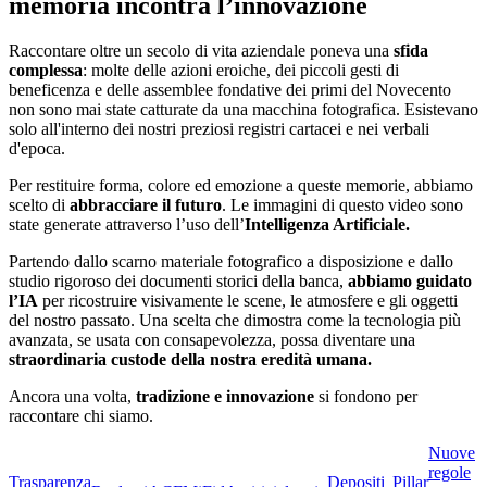
memoria incontra l’innovazione
Raccontare oltre un secolo di vita aziendale poneva una
sfida
complessa
: molte delle azioni eroiche, dei piccoli gesti di
beneficenza e delle assemblee fondative dei primi del Novecento
non sono mai state catturate da una macchina fotografica. Esistevano
solo all'interno dei nostri preziosi registri cartacei e nei verbali
d'epoca.
Per restituire forma, colore ed emozione a queste memorie, abbiamo
scelto di
abbracciare il futuro
. Le immagini di questo video sono
state generate attraverso l’uso dell’
Intelligenza Artificiale.
Partendo dallo scarno materiale fotografico a disposizione e dallo
studio rigoroso dei documenti storici della banca,
abbiamo guidato
l’IA
per ricostruire visivamente le scene, le atmosfere e gli oggetti
del nostro passato. Una scelta che dimostra come la tecnologia più
avanzata, se usata con consapevolezza, possa diventare una
straordinaria custode della nostra eredità umana.
Ancora una volta,
tradizione e innovazione
si fondono per
raccontare chi siamo.
Nuove
regole
Trasparenza
Depositi
Pillar