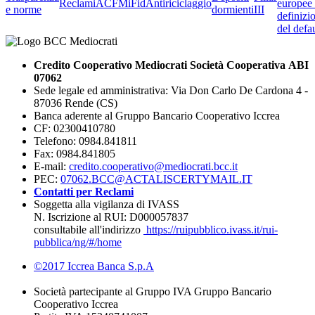
Reclami
ACF
MiFid
Antiriciclaggio
europee 
e norme
dormienti
III
definizi
del defau
Credito Cooperativo Mediocrati Società Cooperativa ABI
07062
Sede legale ed amministrativa: Via Don Carlo De Cardona 4 -
87036 Rende (CS)
Banca aderente al Gruppo Bancario Cooperativo Iccrea
CF: 02300410780
Telefono: 0984.841811
Fax: 0984.841805
E-mail:
credito.cooperativo@mediocrati.bcc.it
PEC:
07062.BCC@ACTALISCERTYMAIL.IT
Contatti per Reclami
Soggetta alla vigilanza di IVASS
N. Iscrizione al RUI: D000057837
consultabile all'indirizzo
https://ruipubblico.ivass.it/rui-
pubblica/ng/#/home
©2017 Iccrea Banca S.p.A
Società partecipante al Gruppo IVA Gruppo Bancario
Cooperativo Iccrea