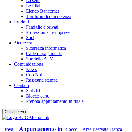
La sede
Le filiali
Elenco Bancomat
Territorio di competenza
Prodotti
Famiglie e privati
Professionisti e imprese
Soci
Sicurezza
Sicurezza informatica
Carte di pagamento
Sportello ATM
Comunicazione
News
Con Noi
Rassegna stampa
Contatti
Scrivici
Blocco carte
Prenota appuntamento in filiale
Chiudi menu
Appuntamento in
Trova
Blocco
Area riservata
Banca