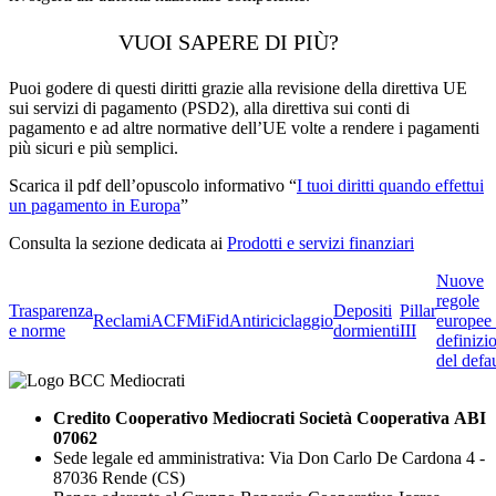
VUOI SAPERE DI PIÙ?
Puoi godere di questi diritti grazie alla revisione della direttiva UE
sui servizi di pagamento (PSD2), alla direttiva sui conti di
pagamento e ad altre normative dell’UE volte a rendere i pagamenti
più sicuri e più semplici.
Scarica il pdf dell’opuscolo informativo “
I tuoi diritti quando effettui
un pagamento in Europa
”
Consulta la sezione dedicata ai
Prodotti e servizi finanziari
Nuove
regole
Trasparenza
Depositi
Pillar
Reclami
ACF
MiFid
Antiriciclaggio
europee 
e norme
dormienti
III
definizi
del defau
Credito Cooperativo Mediocrati Società Cooperativa ABI
07062
Sede legale ed amministrativa: Via Don Carlo De Cardona 4 -
87036 Rende (CS)