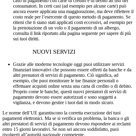
caso di pagamento con carte di credito e di debito ad uso dei
consumatori. In certi casi (ad esempio per alcune carte) può
ancora essere applicata una maggiorazione, ma deve riflettere il
costo reale per l’esercente di questo metodo di pagamento. Se
ritieni che ti siano stati applicati costi eccessivi, ad esempio per
la prenotazione di un volo o il pagamento di un albergo,
consulta il link riportato alla pagina seguente per sapere di più
sui tuoi diritti.
NUOVI SERVIZI
Grazie alle moderne tecnologie oggi puoi utilizzare servizi
finanziari innovativi che possono essere offerti da banche e da
altri prestatori di servizi di pagamento. Ciò significa, ad
esempio, che puoi monitorare le tue finanze personali o
effettuare acquisti online senza una carta di credito o di debito.
Proprio come le banche, questi nuovi prestatori di servizi di
pagamento devono essere autorizzati e sono soggetti a
vigilanza, e devono gestire i tuoi dati in modo sicuro.
Le norme dell’UE garantiscono la corretta esecuzione dei tuoi
pagamenti elettronici. Ma se si verifica un problema, la banca o gli
altri prestatori di servizi di pagamento devono rispondere ai reclami
entro 15 giorni lavorativi. Se non sei ancora soddisfatto, puoi
rivolgerti all’autorità nazionale competente.