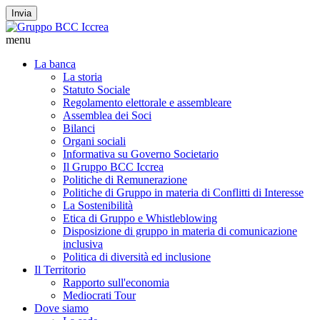
Invia
menu
La banca
La storia
Statuto Sociale
Regolamento elettorale e assembleare
Assemblea dei Soci
Bilanci
Organi sociali
Informativa su Governo Societario
Il Gruppo BCC Iccrea
Politiche di Remunerazione
Politiche di Gruppo in materia di Conflitti di Interesse
La Sostenibilità
Etica di Gruppo e Whistleblowing
Disposizione di gruppo in materia di comunicazione
inclusiva
Politica di diversità ed inclusione
Il Territorio
Rapporto sull'economia
Mediocrati Tour
Dove siamo