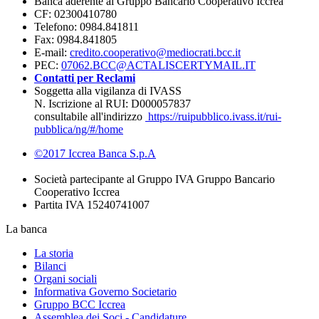
Banca aderente al Gruppo Bancario Cooperativo Iccrea
CF: 02300410780
Telefono: 0984.841811
Fax: 0984.841805
E-mail:
credito.cooperativo@mediocrati.bcc.it
PEC:
07062.BCC@ACTALISCERTYMAIL.IT
Contatti per Reclami
Soggetta alla vigilanza di IVASS
N. Iscrizione al RUI: D000057837
consultabile all'indirizzo
https://ruipubblico.ivass.it/rui-
pubblica/ng/#/home
©2017 Iccrea Banca S.p.A
Società partecipante al Gruppo IVA Gruppo Bancario
Cooperativo Iccrea
Partita IVA 15240741007
La banca
La storia
Bilanci
Organi sociali
Informativa Governo Societario
Gruppo BCC Iccrea
Assemblea dei Soci - Candidature