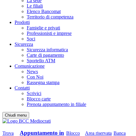
La sede
Le filiali
Elenco Bancomat
Territorio di competenza
Prodotti
Famiglie e privati
Professionisti e imprese
Soci
Sicurezza
Sicurezza informatica
Carte di pagamento
Sportello ATM
Comunicazione
News
Con Noi
Rassegna stampa
Contatti
Scrivici
Blocco carte
Prenota appuntamento in filiale
Chiudi menu
Appuntamento in
Trova
Blocco
Area riservata
Banca