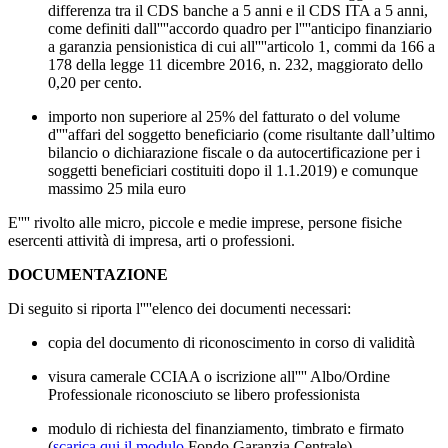
differenza tra il CDS banche a 5 anni e il CDS ITA a 5 anni,
come definiti dall''''accordo quadro per l''''anticipo finanziario
a garanzia pensionistica di cui all''''articolo 1, commi da 166 a
178 della legge 11 dicembre 2016, n. 232, maggiorato dello
0,20 per cento.
importo non superiore al 25% del fatturato o del volume
d''''affari del soggetto beneficiario (come risultante dall’ultimo
bilancio o dichiarazione fiscale o da autocertificazione per i
soggetti beneficiari costituiti dopo il 1.1.2019) e comunque
massimo 25 mila euro
E'''' rivolto alle micro, piccole e medie imprese, persone fisiche
esercenti attività di impresa, arti o professioni.
DOCUMENTAZIONE
Di seguito si riporta l''''elenco dei documenti necessari:
copia del documento di riconoscimento in corso di validità
visura camerale CCIAA o iscrizione all'''' Albo/Ordine
Professionale riconosciuto se libero professionista
modulo di richiesta del finanziamento, timbrato e firmato
(
scarica qui il modulo
Fondo Garanzia Centrale)