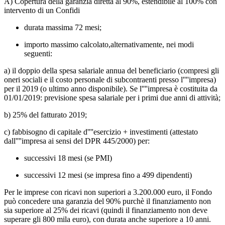
A) Copertura della garanzia diretta al 90%, estendibile al 100% con
intervento di un Confidi
durata massima 72 mesi;
importo massimo calcolato,alternativamente, nei modi
seguenti:
a) il doppio della spesa salariale annua del beneficiario (compresi gli
oneri sociali e il costo personale di subcontraenti presso l''''impresa)
per il 2019 (o ultimo anno disponibile). Se l''''impresa è costituita da
01/01/2019: previsione spesa salariale per i primi due anni di attività;
b) 25% del fatturato 2019;
c) fabbisogno di capitale d''''esercizio + investimenti (attestato
dall''''impresa ai sensi del DPR 445/2000) per:
successivi 18 mesi (se PMI)
successivi 12 mesi (se impresa fino a 499 dipendenti)
Per le imprese con ricavi non superiori a 3.200.000 euro, il Fondo
può concedere una garanzia del 90% purchè il finanziamento non
sia superiore al 25% dei ricavi (quindi il finanziamento non deve
superare gli 800 mila euro), con durata anche superiore a 10 anni.