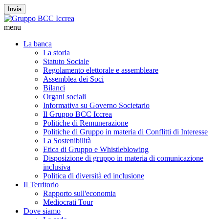
Invia
menu
La banca
La storia
Statuto Sociale
Regolamento elettorale e assembleare
Assemblea dei Soci
Bilanci
Organi sociali
Informativa su Governo Societario
Il Gruppo BCC Iccrea
Politiche di Remunerazione
Politiche di Gruppo in materia di Conflitti di Interesse
La Sostenibilità
Etica di Gruppo e Whistleblowing
Disposizione di gruppo in materia di comunicazione
inclusiva
Politica di diversità ed inclusione
Il Territorio
Rapporto sull'economia
Mediocrati Tour
Dove siamo