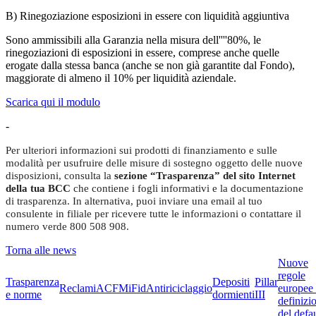
B) Rinegoziazione esposizioni in essere con liquidità aggiuntiva
Sono ammissibili alla Garanzia nella misura dell''''80%, le
rinegoziazioni di esposizioni in essere, comprese anche quelle
erogate dalla stessa banca (anche se non già garantite dal Fondo),
maggiorate di almeno il 10% per liquidità aziendale.
Scarica qui il modulo
-
Per ulteriori informazioni sui prodotti di finanziamento e sulle
modalità per usufruire delle misure di sostegno oggetto delle nuove
disposizioni, consulta la
sezione “Trasparenza” del sito Internet
della tua BCC
che contiene i fogli informativi e la documentazione
di trasparenza. In alternativa, puoi inviare una email al tuo
consulente in filiale per ricevere tutte le informazioni o contattare il
numero verde 800 508 908.
Torna alle news
Nuove
regole
Trasparenza
Depositi
Pillar
Reclami
ACF
MiFid
Antiriciclaggio
europee 
e norme
dormienti
III
definizi
del defau