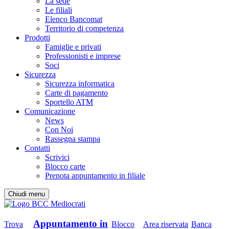
La sede
Le filiali
Elenco Bancomat
Territorio di competenza
Prodotti
Famiglie e privati
Professionisti e imprese
Soci
Sicurezza
Sicurezza informatica
Carte di pagamento
Sportello ATM
Comunicazione
News
Con Noi
Rassegna stampa
Contatti
Scrivici
Blocco carte
Prenota appuntamento in filiale
Chiudi menu
Appuntamento in
Trova
Blocco
Area riservata
Banca