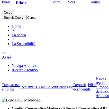
filiali
carte
Soci
online
filiale
Cerca
Home
>
La banca
>
La Sostenibilità
-
+
A
A
Naviga Archivio
Ricerca Archivio
Nuove
regole
Trasparenza
Depositi
Pillar
Reclami
ACF
MiFid
Antiriciclaggio
europee 
e norme
dormienti
III
definizi
del defau
Credito Cooperativo Mediocrati Società Cooperativa ABI