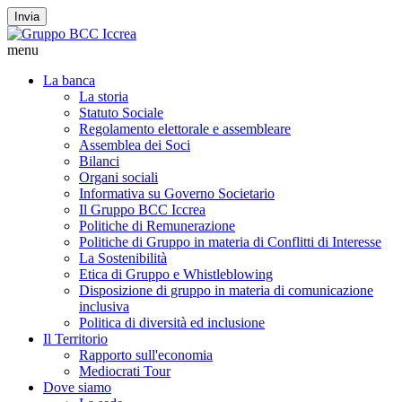
Invia
menu
La banca
La storia
Statuto Sociale
Regolamento elettorale e assembleare
Assemblea dei Soci
Bilanci
Organi sociali
Informativa su Governo Societario
Il Gruppo BCC Iccrea
Politiche di Remunerazione
Politiche di Gruppo in materia di Conflitti di Interesse
La Sostenibilità
Etica di Gruppo e Whistleblowing
Disposizione di gruppo in materia di comunicazione
inclusiva
Politica di diversità ed inclusione
Il Territorio
Rapporto sull'economia
Mediocrati Tour
Dove siamo