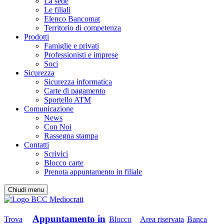
La sede
Le filiali
Elenco Bancomat
Territorio di competenza
Prodotti
Famiglie e privati
Professionisti e imprese
Soci
Sicurezza
Sicurezza informatica
Carte di pagamento
Sportello ATM
Comunicazione
News
Con Noi
Rassegna stampa
Contatti
Scrivici
Blocco carte
Prenota appuntamento in filiale
Chiudi menu
Appuntamento in
Trova
Blocco
Area riservata
Banca