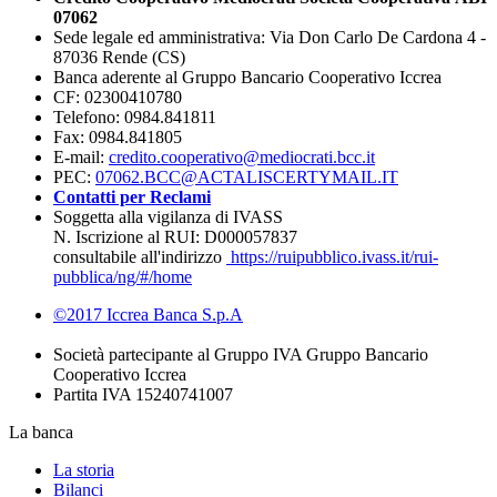
07062
Sede legale ed amministrativa: Via Don Carlo De Cardona 4 -
87036 Rende (CS)
Banca aderente al Gruppo Bancario Cooperativo Iccrea
CF: 02300410780
Telefono: 0984.841811
Fax: 0984.841805
E-mail:
credito.cooperativo@mediocrati.bcc.it
PEC:
07062.BCC@ACTALISCERTYMAIL.IT
Contatti per Reclami
Soggetta alla vigilanza di IVASS
N. Iscrizione al RUI: D000057837
consultabile all'indirizzo
https://ruipubblico.ivass.it/rui-
pubblica/ng/#/home
©2017 Iccrea Banca S.p.A
Società partecipante al Gruppo IVA Gruppo Bancario
Cooperativo Iccrea
Partita IVA 15240741007
La banca
La storia
Bilanci