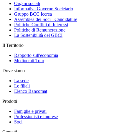
Organi sociali
Informativa Governo Societario
Gruppo BCC Iccrea
Assemblea dei Soci - Candidature
Politiche Conflitti di Interessi
Politiche di Remunerazione
La Sostenibilità del GBCI
Il Territorio
Rapporto sull'economia
Mediocrati Tour
Dove siamo
La sede
Le filiali
Elenco Bancomat
Prodotti
Famiglie e privati
Professionisti e imprese
Soci
Contatti