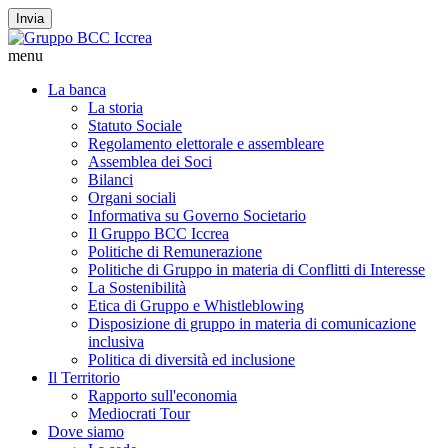
Invia
menu
La banca
La storia
Statuto Sociale
Regolamento elettorale e assembleare
Assemblea dei Soci
Bilanci
Organi sociali
Informativa su Governo Societario
Il Gruppo BCC Iccrea
Politiche di Remunerazione
Politiche di Gruppo in materia di Conflitti di Interesse
La Sostenibilità
Etica di Gruppo e Whistleblowing
Disposizione di gruppo in materia di comunicazione
inclusiva
Politica di diversità ed inclusione
Il Territorio
Rapporto sull'economia
Mediocrati Tour
Dove siamo