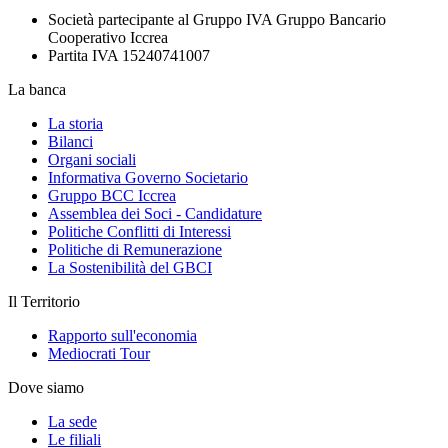
Società partecipante al Gruppo IVA Gruppo Bancario
Cooperativo Iccrea
Partita IVA 15240741007
La banca
La storia
Bilanci
Organi sociali
Informativa Governo Societario
Gruppo BCC Iccrea
Assemblea dei Soci - Candidature
Politiche Conflitti di Interessi
Politiche di Remunerazione
La Sostenibilità del GBCI
Il Territorio
Rapporto sull'economia
Mediocrati Tour
Dove siamo
La sede
Le filiali