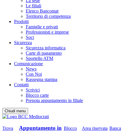
La sede
Le filiali
Elenco Bancomat
Territorio di competenza
Prodotti
Famiglie e privati
Professionisti e imprese
Soci
Sicurezza
Sicurezza informatica
Carte di pagamento
Sportello ATM
Comunicazione
News
Con Noi
Rassegna stampa
Contatti
Scrivici
Blocco carte
Prenota appuntamento in filiale
Chiudi menu
Appuntamento in
Trova
Blocco
Area riservata
Banca