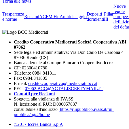
Torna alle news
Nuove
regole
Trasparenza
Depositi
Pillar
Reclami
ACF
MiFid
Antiriciclaggio
europee 
e norme
dormienti
III
definizi
del defau
Credito Cooperativo Mediocrati Società Cooperativa ABI
07062
Sede legale ed amministrativa: Via Don Carlo De Cardona 4 -
87036 Rende (CS)
Banca aderente al Gruppo Bancario Cooperativo Iccrea
CF: 02300410780
Telefono: 0984.841811
Fax: 0984.841805
E-mail:
credito.cooperativo@mediocrati.bcc.it
PEC:
07062.BCC@ACTALISCERTYMAIL.IT
Contatti per Reclami
Soggetta alla vigilanza di IVASS
N. Iscrizione al RUI: D000057837
consultabile all'indirizzo
https://ruipubblico.ivass.it/rui-
pubblica/ng/#/home
©2017 Iccrea Banca S.p.A