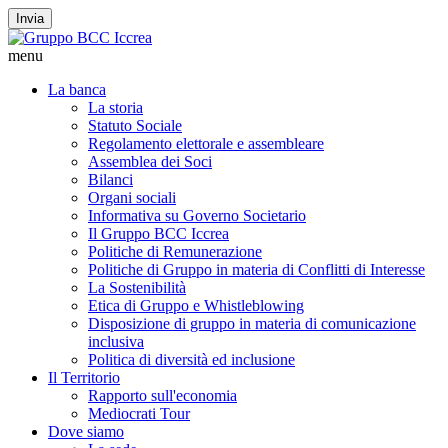
Invia
menu
La banca
La storia
Statuto Sociale
Regolamento elettorale e assembleare
Assemblea dei Soci
Bilanci
Organi sociali
Informativa su Governo Societario
Il Gruppo BCC Iccrea
Politiche di Remunerazione
Politiche di Gruppo in materia di Conflitti di Interesse
La Sostenibilità
Etica di Gruppo e Whistleblowing
Disposizione di gruppo in materia di comunicazione
inclusiva
Politica di diversità ed inclusione
Il Territorio
Rapporto sull'economia
Mediocrati Tour
Dove siamo