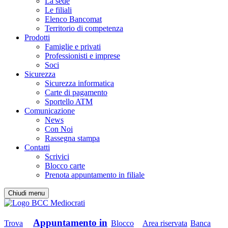
La sede
Le filiali
Elenco Bancomat
Territorio di competenza
Prodotti
Famiglie e privati
Professionisti e imprese
Soci
Sicurezza
Sicurezza informatica
Carte di pagamento
Sportello ATM
Comunicazione
News
Con Noi
Rassegna stampa
Contatti
Scrivici
Blocco carte
Prenota appuntamento in filiale
Chiudi menu
Appuntamento in
Trova
Blocco
Area riservata
Banca