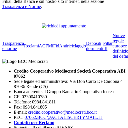
Filiali della Banca e sul nostro sito internet, nella sezione
Trasparenza e Norme
.
Nuove
regole
Trasparenza
Depositi
Pillar
Reclami
ACF
MiFid
Antiriciclaggio
europee 
e norme
dormienti
III
definizi
del defau
Credito Cooperativo Mediocrati Società Cooperativa ABI
07062
Sede legale ed amministrativa: Via Don Carlo De Cardona 4 -
87036 Rende (CS)
Banca aderente al Gruppo Bancario Cooperativo Iccrea
CF: 02300410780
Telefono: 0984.841811
Fax: 0984.841805
E-mail:
credito.cooperativo@mediocrati.bcc.it
PEC:
07062.BCC@ACTALISCERTYMAIL.IT
Contatti per Reclami
Soggetta alla vigilanza di IVASS