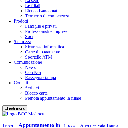
La sede
Le filiali
Elenco Bancomat
Territorio di competenza
Prodotti
Famiglie e privati
Professionisti e imprese
Soci
Sicurezza
Sicurezza informatica
Carte di pagamento
Sportello ATM
Comunicazione
News
Con Noi
Rassegna stampa
Contatti
Scrivici
Blocco carte
Prenota appuntamento in filiale
Chiudi menu
Appuntamento in
Trova
Blocco
Area riservata
Banca