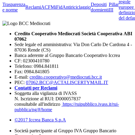
regole
Trasparenza
Depositi
Pillar
Reclami
ACF
MiFid
Antiriciclaggio
europee 
e norme
dormienti
III
definizi
del defau
Credito Cooperativo Mediocrati Società Cooperativa ABI
07062
Sede legale ed amministrativa: Via Don Carlo De Cardona 4 -
87036 Rende (CS)
Banca aderente al Gruppo Bancario Cooperativo Iccrea
CF: 02300410780
Telefono: 0984.841811
Fax: 0984.841805
E-mail:
credito.cooperativo@mediocrati.bcc.it
PEC:
07062.BCC@ACTALISCERTYMAIL.IT
Contatti per Reclami
Soggetta alla vigilanza di IVASS
N. Iscrizione al RUI: D000057837
consultabile all'indirizzo
https://ruipubblico.ivass.it/rui-
pubblica/ng/#/home
©2017 Iccrea Banca S.p.A
Società partecipante al Gruppo IVA Gruppo Bancario