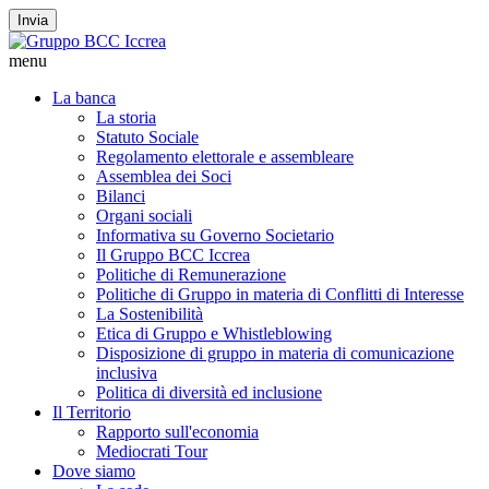
Invia
menu
La banca
La storia
Statuto Sociale
Regolamento elettorale e assembleare
Assemblea dei Soci
Bilanci
Organi sociali
Informativa su Governo Societario
Il Gruppo BCC Iccrea
Politiche di Remunerazione
Politiche di Gruppo in materia di Conflitti di Interesse
La Sostenibilità
Etica di Gruppo e Whistleblowing
Disposizione di gruppo in materia di comunicazione
inclusiva
Politica di diversità ed inclusione
Il Territorio
Rapporto sull'economia
Mediocrati Tour
Dove siamo